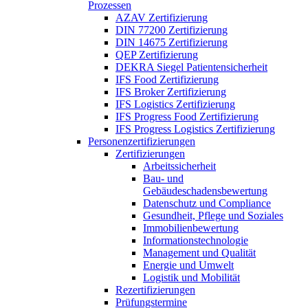
Prozessen
AZAV Zertifizierung
DIN 77200 Zertifizierung
DIN 14675 Zertifizierung
QEP Zertifizierung
DEKRA Siegel Patientensicherheit
IFS Food Zertifizierung
IFS Broker Zertifizierung
IFS Logistics Zertifizierung
IFS Progress Food Zertifizierung
IFS Progress Logistics Zertifizierung
Personenzertifizierungen
Zertifizierungen
Arbeitssicherheit
Bau- und
Gebäudeschadensbewertung
Datenschutz und Compliance
Gesundheit, Pflege und Soziales
Immobilienbewertung
Informationstechnologie
Management und Qualität
Energie und Umwelt
Logistik und Mobilität
Rezertifizierungen
Prüfungstermine