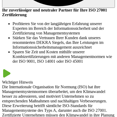
Mit der Veröffentlichung der ISO/IEC 27006-1:2024 wurden
Ihr zuverlässiger und neutraler Partner für Ihre ISO 27001
wesentliche Neuerungen eingeführt, die die Rahmenbedingungen
Zertifizierung
für Audits und Zertifizierungen von Informationssicherheits-
Managementsystemen präzisieren und aktualisieren. Die wichtigsten
Profitieren Sie von der langjährigen Erfahrung unserer
Änderungen umfassen:
Experten im Bereich der Informationssicherheit und der
Zertifizierung von Managementsystemen
Auditzeitkalkulation:
Einführung eines Konzepts für
Stärken Sie das Vertrauen Ihrer Kunden dank unseres
identische Tätigkeiten verschiedener Personen, neue
renommierten DEKRA Siegels, das Ihre Leistungen im
Richtlinien für Geltungsbereichserweiterungen und
Informationssicherheitsmanagement auszeichnet
verfeinerte Berechnungsmethoden für mehrere Standorte
Sparen Sie Zeit und Kosten mithilfe unserer
Anforderungen an Auditoren:
Streichung der quantitativen
Kombizertifizierungen mit anderen Managementnormen wie
Vorgaben für die Berufserfahrung und Ausbildung von ISMS-
der ISO 9001, ISO 14001 oder ISO 45001
Auditoren.
Remote Audits
: Neue Anforderungen zur Durchführung, die
Angabe von Umfang und Wirksamkeit der Remote-
Auditierung im Auditbericht, die Aufhebung der
Wichtiger Hinweis
Genehmigungspflicht durch die Akkreditierungsstelle bei
Die Internationale Organisation für Normung (ISO) hat ihre
mehr als 30% geplanter Remote-Audit-Zeit.
Managementsystemnormen überarbeitet, um den Klimawandel
besser zu adressieren, und motiviert Unternehmen so zu
entsprechenden Maßnahmen und nachhaltigen Verbesserungen.
Diese Erweiterung betrifft sämtliche ISO-Standards für
Managementsysteme des Typs A, darunter auch die ISO 27001.
Zertifizierte Unternehmen müssen den Klimawandel in ihre Planung