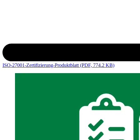
ISO-27001-Zertifizierung-Produktblatt (PDF, 774.2 KB)