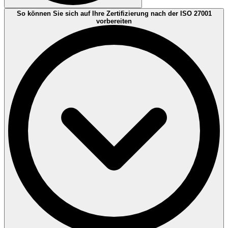
1. Information
So können Sie sich auf Ihre Zertifizierung nach der ISO 27001
Sichtung der Dokumentation des ISMS und Überprüfung der
vorbereiten
Dokumente auf Vollständigkeit und Normkonformität
2. Zertifizierung vor Ort
Auf Stufe 1 wird die Dokumentation des ISMS geprüft gefolgt von
Stufe 2, welche die Prüfung der Wirksamkeit des ISMS beinhaltet
3. Auditbericht und Bewertung
Dokumentation des Audits und Bewertung des Managementsystems
4. Zertifikat und Siegel
Nach erfolgreich abgeschlossener Zertifizierung erhalten Sie Ihr
Zertifikat und das DEKRA Prüfsiegel (mit maximal drei Jahren
Laufzeit)
5. Erstes Überwachungsaudit
Auditierung der Praxisumsetzung des ISMS
6. Zweites Überwachungsaudit
Wiederholte Auditierung der Praxisumsetzung des
Managementsystems
7. Rezertifizierung
Drei Jahre nach Erstzertifizierung werden im Rezertifizierungsaudit
die Schritte 2 bis 6 wiederholt