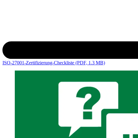
ISO-27001-Zertifizierung-Checkliste (PDF, 1.3 MB)