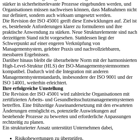
stärker in sicherheitsrelevante Prozesse eingebunden werden, und
Organisationen müssen nachweisen können, dass Maßnahmen nicht
nur definiert, sondern auch wirksam umgesetzt werden.
Die Revision der ISO 45001 greift diese Entwicklungen auf. Ziel ist
es, bestehende Anforderungen klarer zu formulieren und ihre
praktische Anwendung zu stärken. Neue Strukturelemente sind nach
derzeitigem Stand nicht vorgesehen. Stattdessen liegt der
Schwerpunkt auf einer engeren Verknüpfung von
Managementsystem, gelebter Praxis und nachvollziehbaren,
messbaren Ergebnissen.
Darüber hinaus bleibt die überarbeitete Norm mit der harmonisierten
High-Level-Struktur (HLS) der ISO-Managementsystemnormen
kompatibel. Dadurch wird die Integration mit anderen
Managementsystemstandards, insbesondere der ISO 9001 und der
ISO 14001, weiterhin erleichtert.
Ihre erfolgreiche Umstellung
Die Revision der ISO 45001 wird zahlreiche Organisationen mit
zertifizierten Arbeits- und Gesundheitsschutzmanagementsystemen
betreffen. Eine frühzeitige Auseinandersetzung mit den erwarteten
Änderungen ermöglicht es, potenzielle Auswirkungen auf
bestehende Prozesse zu bewerten und erforderliche Anpassungen
rechtzeitig zu planen.
Ein strukturierter Ansatz unterstützt Unternehmen dabei,
Risikobewertungen zu überprüfen,