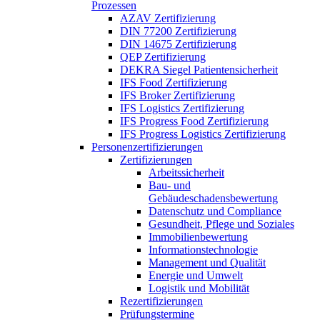
Prozessen
AZAV Zertifizierung
DIN 77200 Zertifizierung
DIN 14675 Zertifizierung
QEP Zertifizierung
DEKRA Siegel Patientensicherheit
IFS Food Zertifizierung
IFS Broker Zertifizierung
IFS Logistics Zertifizierung
IFS Progress Food Zertifizierung
IFS Progress Logistics Zertifizierung
Personenzertifizierungen
Zertifizierungen
Arbeitssicherheit
Bau- und
Gebäudeschadensbewertung
Datenschutz und Compliance
Gesundheit, Pflege und Soziales
Immobilienbewertung
Informationstechnologie
Management und Qualität
Energie und Umwelt
Logistik und Mobilität
Rezertifizierungen
Prüfungstermine