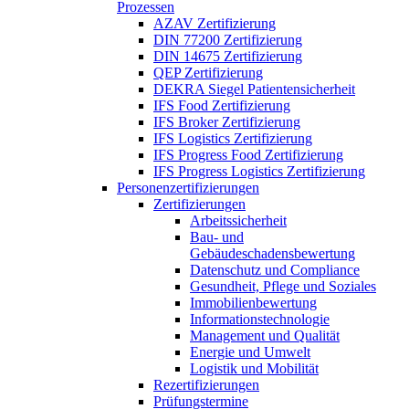
Prozessen
AZAV Zertifizierung
DIN 77200 Zertifizierung
DIN 14675 Zertifizierung
QEP Zertifizierung
DEKRA Siegel Patientensicherheit
IFS Food Zertifizierung
IFS Broker Zertifizierung
IFS Logistics Zertifizierung
IFS Progress Food Zertifizierung
IFS Progress Logistics Zertifizierung
Personenzertifizierungen
Zertifizierungen
Arbeitssicherheit
Bau- und
Gebäudeschadensbewertung
Datenschutz und Compliance
Gesundheit, Pflege und Soziales
Immobilienbewertung
Informationstechnologie
Management und Qualität
Energie und Umwelt
Logistik und Mobilität
Rezertifizierungen
Prüfungstermine