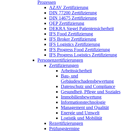
Prozessen
AZAV Zertifizierung
DIN 77200 Zertifizierung
DIN 14675 Zertifizierung
QEP Zertifizierung
DEKRA Siegel Patientensicherheit
IFS Food Zertifizierung
IFS Broker Zertifizierung
IFS Logistics Zertifizierung
IFS Progress Food Zertifizierung
IFS Progress Logistics Zertifizierung
Personenzertifizierungen
Zertifizierungen
Arbeitssicherheit
Bau- und
Gebäudeschadensbewertung
Datenschutz und Compliance
Gesundheit, Pflege und Soziales
Immobilienbewertung
Informationstechnologie
Management und Qualität
Energie und Umwelt
Logistik und Mobilität
Rezertifizierungen
Prüfungstermine