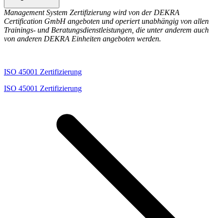
somit von der Version SCC-VAZ 2021 abgelöst. Unternehmen und
Personaldienstleistende, die noch nach der alten Version zertifiziert
sind, haben bis zum 30. April 2023 Zeit für eine Umstellung.
Sie möchten mehr dazu erfahren?
Ausführliche Informationen
finden Sie hier.
Ihr unabhängiger Partner für Ihre SCC/SCP-
Zertifizierung
Sparen Sie sowohl Zeit als auch Kosten aufgrund unserer
zahlreichen Standorte und kurzen digitalen
Kommunikationswege.
Profitieren Sie von der langjährigen und
branchenübergreifenden Auditerfahrungen unserer
Sachverständigen.
Sichern Sie sich das Vertrauen Ihrer Kunden und Kundinnen
sowie Ihrer Geschäftskontakte mit unserem anerkannten
DEKRA Siegel
und steigern Sie dadurch Ihre
Wettbewerbschancen.