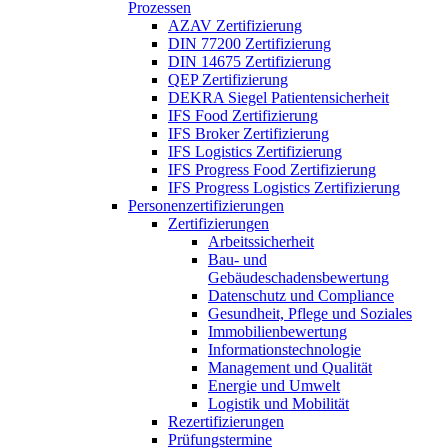
Prozessen
AZAV Zertifizierung
DIN 77200 Zertifizierung
DIN 14675 Zertifizierung
QEP Zertifizierung
DEKRA Siegel Patientensicherheit
IFS Food Zertifizierung
IFS Broker Zertifizierung
IFS Logistics Zertifizierung
IFS Progress Food Zertifizierung
IFS Progress Logistics Zertifizierung
Personenzertifizierungen
Zertifizierungen
Arbeitssicherheit
Bau- und
Gebäudeschadensbewertung
Datenschutz und Compliance
Gesundheit, Pflege und Soziales
Immobilienbewertung
Informationstechnologie
Management und Qualität
Energie und Umwelt
Logistik und Mobilität
Rezertifizierungen
Prüfungstermine