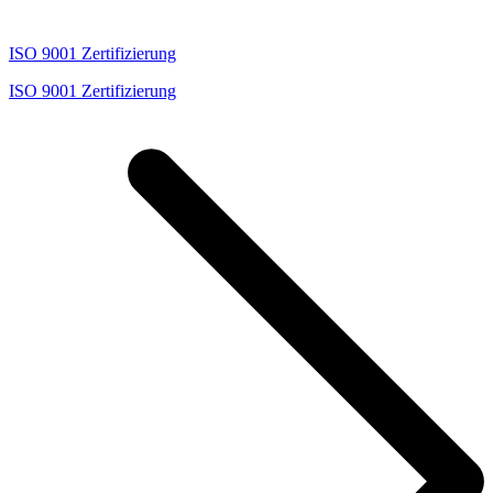
Management System Zertifizierung wird von der DEKRA
Certification GmbH angeboten und operiert unabhängig von allen
Trainings- und Beratungsdienstleistungen, die unter anderem auch
von anderen DEKRA Einheiten angeboten werden.
ISO 45001 Zertifizierung
ISO 45001 Zertifizierung