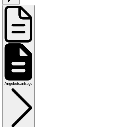
SCC-Zertifizierung-Checkliste (PDF, 937 KB)
Update für SCC: VAZ übernimmt Eigentümerschaft
Seit September 2021 ist der VAZ e.V. (Verband akkreditierter
Zertifizierungsgesellschaften e.V.) der neue Programmeigentümer
des SCC-Regelwerks. Die bis dahin geltende Version 2011 wurde