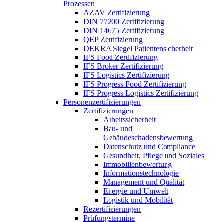
Prozessen
AZAV Zertifizierung
DIN 77200 Zertifizierung
DIN 14675 Zertifizierung
QEP Zertifizierung
DEKRA Siegel Patientensicherheit
IFS Food Zertifizierung
IFS Broker Zertifizierung
IFS Logistics Zertifizierung
IFS Progress Food Zertifizierung
IFS Progress Logistics Zertifizierung
Personenzertifizierungen
Zertifizierungen
Arbeitssicherheit
Bau- und
Gebäudeschadensbewertung
Datenschutz und Compliance
Gesundheit, Pflege und Soziales
Immobilienbewertung
Informationstechnologie
Management und Qualität
Energie und Umwelt
Logistik und Mobilität
Rezertifizierungen
Prüfungstermine