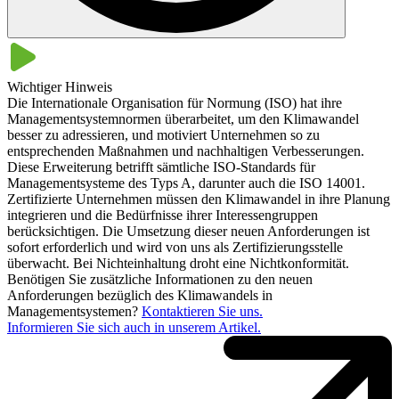
Ja, die Zertifizierung Ihres Systems zum Umweltmanagement ist mit
anderen Managementsystem-Normen vereinbar. So zum Beispiel
mit der Norm zum Qualitätsmanagement
ISO 9001.
Dadurch ist die
Wichtiger Hinweis
DIN EN ISO 14001 jederzeit gut in Ihr bestehendes
Die Internationale Organisation für Normung (ISO) hat ihre
Managementsystem integrierbar. Außerdem ergeben sich so
Managementsystemnormen überarbeitet, um den Klimawandel
Möglichkeiten einer kombinierten Zertifizierung.
besser zu adressieren, und motiviert Unternehmen so zu
entsprechenden Maßnahmen und nachhaltigen Verbesserungen.
Diese Erweiterung betrifft sämtliche ISO-Standards für
Managementsysteme des Typs A, darunter auch die ISO 14001.
Zertifizierte Unternehmen müssen den Klimawandel in ihre Planung
integrieren und die Bedürfnisse ihrer Interessengruppen
berücksichtigen. Die Umsetzung dieser neuen Anforderungen ist
sofort erforderlich und wird von uns als Zertifizierungsstelle
überwacht. Bei Nichteinhaltung droht eine Nichtkonformität.
Benötigen Sie zusätzliche Informationen zu den neuen
Anforderungen bezüglich des Klimawandels in
Managementsystemen?
Kontaktieren Sie uns​​.
Informieren Sie sich auch in unserem Artikel​​.