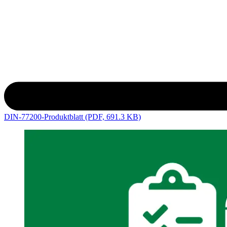
DIN-77200-Produktblatt (PDF, 691.3 KB)