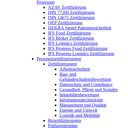
Prozessen
AZAV Zertifizierung
DIN 77200 Zertifizierung
DIN 14675 Zertifizierung
QEP Zertifizierung
DEKRA Siegel Patientensicherheit
IFS Food Zertifizierung
IFS Broker Zertifizierung
IFS Logistics Zertifizierung
IFS Progress Food Zertifizierung
IFS Progress Logistics Zertifizierung
Personenzertifizierungen
Zertifizierungen
Arbeitssicherheit
Bau- und
Gebäudeschadensbewertung
Datenschutz und Compliance
Gesundheit, Pflege und Soziales
Immobilienbewertung
Informationstechnologie
Management und Qualität
Energie und Umwelt
Logistik und Mobilität
Rezertifizierungen
Prüfungstermine