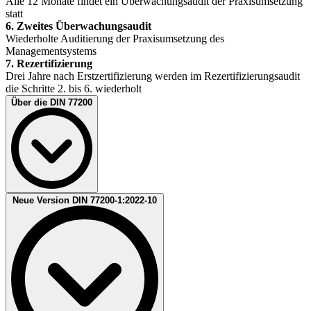
Alle 12 Monate findet ein Überwachungsaudit der Praxisumsetzung
statt
6. Zweites Überwachungsaudit
Wiederholte Auditierung der Praxisumsetzung des
Managementsystems
7. Rezertifizierung
Drei Jahre nach Erstzertifizierung werden im Rezertifizierungsaudit
die Schritte 2. bis 6. wiederholt
Über die DIN 77200
Die DIN 77200-1:2020-10 wurde von Branchenvertretenden
Neue Version DIN 77200-1:2022-10
erarbeitet und definiert die einheitlichen Mindeststandards für
Sicherheitsdienstleistungen (SDL). Sie stellt ein transparentes und
einheitliches Anforderungsniveau für die Auftraggebenden sowie für
die ausführenden Sicherheitsdienste sicher. Dabei untergliedert sich
die Norm in drei Teile:
DIN 77200-1:2020-10 „Sicherheitsdienstleistungen – Teil 1:
Allgemeine Anforderungen an Sicherheitsdienstleister“
DIN 77200-2:2020-07 „Sicherungsdienstleistungen - Teil 2: