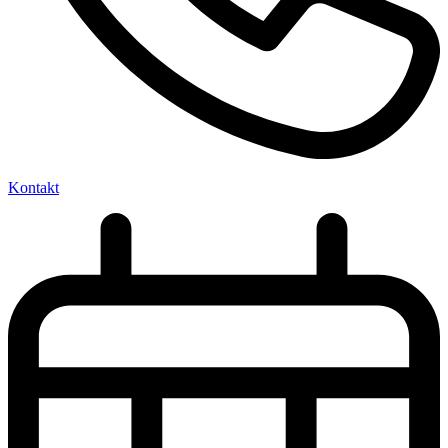
Prüfungs- und Zertifizierungsordnung (PZO)
(PDF, 244.9
KB)
Kontakt
Antrag zur Zertifizierung
(PDF, 926.3 KB)
Prüfungs- und Zertifizierungsordnung (PZO)
(PDF, 244.9
an.
KB)
Geeignet für Fachkräfte in der Informationssicherheit, IT-Sicherheit