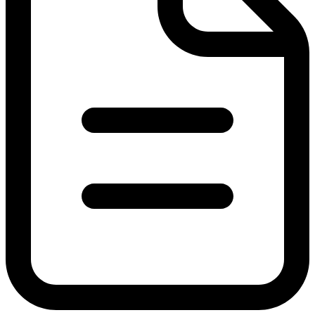
Antrag zur Zertifizierung
(PDF, 866 KB)
Fraunhofer SIT (T.I.S.P.)