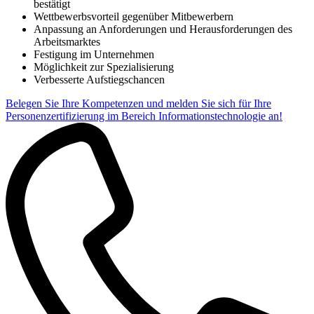
bestätigt
Wettbewerbsvorteil gegenüber Mitbewerbern
Anpassung an Anforderungen und Herausforderungen des
Arbeitsmarktes
Festigung im Unternehmen
Antrag zur Zertifizierung
(PDF, 944.3 KB)
Möglichkeit zur Spezialisierung
Verbesserte Aufstiegschancen
Belegen Sie Ihre Kompetenzen und melden Sie sich für Ihre
Personenzertifizierung im Bereich Informationstechnologie an!
Prüfungs- und Zertifizierungsordnung (PZO)
(PDF, 147.5
KB)
Downloads Sachverständige/r IT Security (Netzwerke und Internet)
Antrag zur Zertifizierung
(PDF, 926.3 KB)
-
T.P.S.S.E. – TeleTrusT Professional for Secure Software
Engineering