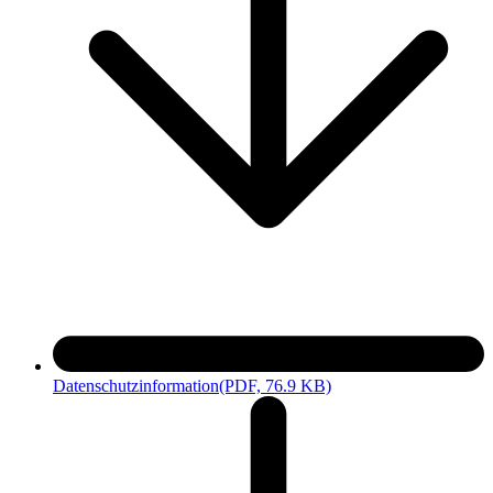
SEC Consult (T.P.S.S.E.)
Datenschutzinformation
(PDF, 76.9 KB)
Downloads TeleTrusT – T.I.S.P. und T.P.S.S.E.