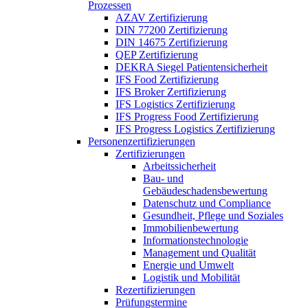
Prozessen
AZAV Zertifizierung
DIN 77200 Zertifizierung
DIN 14675 Zertifizierung
QEP Zertifizierung
DEKRA Siegel Patientensicherheit
IFS Food Zertifizierung
IFS Broker Zertifizierung
IFS Logistics Zertifizierung
IFS Progress Food Zertifizierung
IFS Progress Logistics Zertifizierung
Personenzertifizierungen
Zertifizierungen
Arbeitssicherheit
Bau- und
Gebäudeschadensbewertung
Datenschutz und Compliance
Gesundheit, Pflege und Soziales
Immobilienbewertung
Informationstechnologie
Management und Qualität
Energie und Umwelt
Logistik und Mobilität
Rezertifizierungen
Prüfungstermine