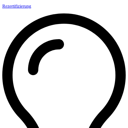
Rezertifizierung
M&H IT-Security (T.I.S.P.)