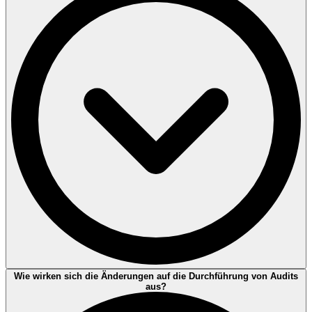
angemessen in das Managementsystem integriert ist.
Bei mehreren Managementsystemen sollte der Klimawandel, wenn
Wie wirken sich die Änderungen auf die Durchführung von Audits
relevant, in jedem System berücksichtigt werden bzw. übergreifend
aus?
integriert (Wechselwirkung).