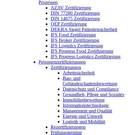
Prozessen
AZAV Zertifizierung
DIN 77200 Zertifizierung
DIN 14675 Zertifizierung
QEP Zertifizierung
DEKRA Siegel Patientensicherheit
IFS Food Zertifizierung
IFS Broker Zertifizierung
IFS Logistics Zertifizierung
IFS Progress Food Zertifizierung
IFS Progress Logistics Zertifizierung
Personenzertifizierungen
Zertifizierungen
Arbeitssicherheit
Bau- und
Gebäudeschadensbewertung
Datenschutz und Compliance
Gesundheit, Pflege und Soziales
Immobilienbewertung
Informationstechnologie
Management und Qualität
Energie und Umwelt
Logistik und Mobilität
Rezertifizierungen
Prüfungstermine