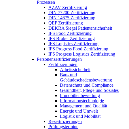
Prozessen
AZAV Zertifizierung
DIN 77200 Zertifizierung
DIN 14675 Zertifizierung
QEP Zertifizierung
DEKRA Siegel Patientensicherheit
IFS Food Zertifizierung
IFS Broker Zertifizierung
IFS Logistics Zertifizierung
IFS Progress Food Zertifizierung
IFS Progress Logistics Zertifizierung
Personenzertifizierungen
Zertifizierungen
Arbeitssicherheit
Bau- und
Gebäudeschadensbewertung
Datenschutz und Compliance
Gesundheit, Pflege und Soziales
Immobilienbewertung
Informationstechnologie
Management und Qualität
Energie und Umwelt
Logistik und Mobilität
Rezertifizierungen
Prüfungstermine