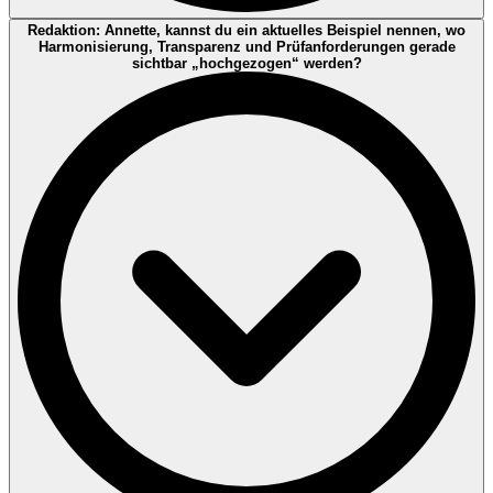
Anschlussfähigkeit und Konsistenz der Nachweisführung erhöhen;
Stefan Richter:
Sie erhöht die Messlatte: weniger Werbeaussagen,
Redaktion: Annette, kannst du ein aktuelles Beispiel nennen, wo
konkrete Anforderungen ergeben sich jedoch programm-/schema-,
mehr Belege. Claims wie „klimaneutral“ oder „CO₂-kompensiert“
Harmonisierung, Transparenz und Prüfanforderungen gerade
scope- und kundenabhängig.
stehen unter besonderer Beobachtung – methodische Sauberkeit,
sichtbar „hochgezogen“ werden?
Transparenz und belastbare Nachweise sind Pflicht. Für
Unternehmen bedeutet das: Aussagen werden in der Praxis
zunehmend daran gemessen, ob sie präzise, nachvollziehbar und
dokumentiert sind – und ob sie (wo erforderlich) durch unabhängige
Prüfung abgesichert werden können.
Hinweis (Quelle):
DIN beschreibt, dass europäische und
internationale Normen mit dem VSME-Ansatz interoperabel sein
können und Unternehmen bei der konsistenten und vergleichbaren
Strukturierung von Angaben unterstützen können.
Weitere Informationen stellt DIN in einer Übersicht bereit:
https://www.din.de/de/din-und-seine-
partner/presse/mitteilungen/nachhaltigkeitsberichterstattung-
normen-mapping-kmu-1254398