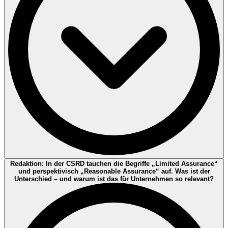
der Punkt Internationalität: Wer exportiert oder Teil internationaler
Lieferketten ist, braucht Nachweise, die grenzüberschreitend
akzeptiert werden.
Annette Dési:
Weil Berichterstattung ohne belastbare Prozesse das
Redaktion: In der CSRD tauchen die Begriffe „Limited Assurance“
Risiko erhöht, zu einer „Excel-Übung“ zu werden. ISO 14001
und perspektivisch „Reasonable Assurance“ auf. Was ist der
(Umwelt) und ISO 50001 (Energie) adressieren genau die Elemente,
Unterschied – und warum ist das für Unternehmen so relevant?
die für belastbare Nachhaltigkeitsinformationen häufig relevant sind:
Verantwortlichkeiten, Zielsystem, Datenerhebung, Monitoring,
interne Audits, Managementbewertung und kontinuierliche
Verbesserung.
Für Klima-/Emissionsdaten ist besonders wichtig: Systemgrenzen,