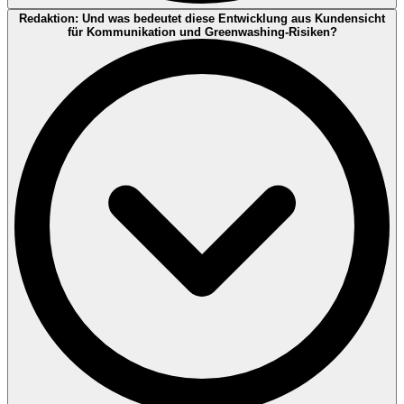
Stefan Richter:
Mistransfers sind fehlerhafte Übertragungen von
Redaktion: Und was bedeutet diese Entwicklung aus Kundensicht
Nachhaltigkeitsmerkmalen, Double Counting ist deren
für Kommunikation und Greenwashing-Risiken?
Mehrfachbeanspruchung – beides untergräbt die Glaubwürdigkeit.
Aus Kundensicht entscheiden am Ende zwei Dinge: saubere
Datenflüsse und klare Verantwortlichkeiten. Wenn
Nachhaltigkeitsmerkmale entlang der Kette übertragen werden, darf
das nicht „nebenbei“ passieren – das braucht dieselbe Disziplin wie
Finanz- oder Qualitätsdaten.
Typische Kontroll- und Nachweisfelder, die in Audits/Prüfungen
häufig betrachtet werden, sind z. B.:
Eindeutige Zuordnungslogik (Systemgrenzen, Mengenlogik,
ggf. Massenbilanz-Modell)
„One source of truth“ für Mengen, Umwidmungen und
Nachweise
Regelmäßige Plausibilisierungen (Ein-/Ausgänge, Ausbeuten,
Abweichungen)
Saubere Schnittstellen-Definition – besonders bei mehreren
Standorten/Lieferanten (häufig ist die Übergabe kritischer als
die Daten selbst)
Unterm Strich: ISO-Managementsysteme geben den Rahmen, damit
Prozesse und Kontrollen funktionieren – produktkettenbezogene
Systeme wie ISCC geben die spezifische Logik für die
Nachweisführung in der Kette. Die Kombination kann die