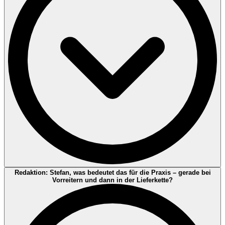
Datenqualität und Nachweisführung. Emissionen sind nicht nur eine
Zahl – sie hängen an Methodenentscheidungen (Abgrenzung,
Aktivitätsdaten, Emissionsfaktoren, Plausibilisierung). Ein
Managementsystem liefert die „Betriebsanleitung“, damit Daten
reproduzierbar, erklärbar und auditierbar werden.
Annette Dési:
Das ist extrem wichtig, weil es den Charakter der
Redaktion: Stefan, was bedeutet das für die Praxis – gerade bei
Prüfung beschreibt:
Vorreitern und dann in der Lieferkette?
Limited Assurance (begrenzte Sicherheit)
Ziel:
Der Prüfer kommt zu einer Aussage nach dem Prinzip
„Es ist uns nichts aufgefallen, was dagegen spricht …“
(negativ formulierte Schlussfolgerung).