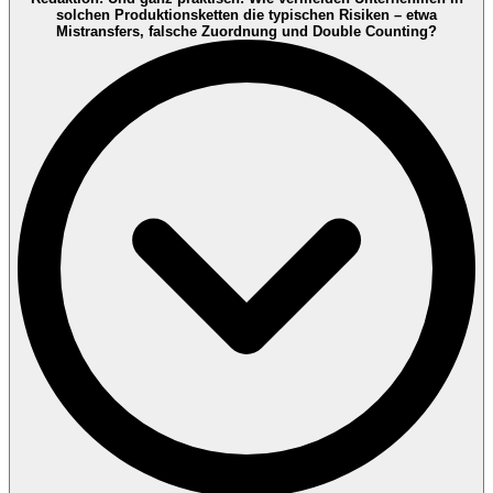
Baukasten. Viele starten mit ISO 14001 oder ISO 50001, weil diese
solchen Produktionsketten die typischen Risiken – etwa
Standards intern Struktur schaffen: Zuständigkeiten, Ziele,
Mistransfers, falsche Zuordnung und Double Counting?
Datenlogik, interne Audits – das kann Unternehmen in der internen
Steuerung und Dokumentation unterstützen und international
anschlussfähig machen. Gleichzeitig wächst der Bedarf an
verifizierten Kennzahlen (z. B. THG-Daten), weil Kunden und
Märkte nicht nur „wir haben ein System“, sondern auch „wir
können Zahlen belastbar belegen“ sehen wollen. International wird
deshalb häufig kombiniert: Managementsysteme und – wo passend
– Validierung/Verifizierung.
Und dann gibt es Themen, die über das Managementsystem
hinausgehen: Produkt- und Rohstoffketten, in denen
Nachhaltigkeitsmerkmale korrekt zugeordnet werden müssen.
Systeme wie ISCC sind hier ein Beispiel für Regel- und
Prüfmechanismen (z. B. Chain of Custody, Dokumentation und
Weitergabe von Nachhaltigkeitsmerkmalen entlang mehrerer Stufen)
– gerade im RED-Kontext. Für viele Kunden sind nachvollziehbare
Herkunfts- und Kettennachweise relevant.