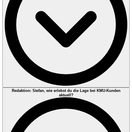
Und dann kommt die Lieferkette: Vorreiter-Unternehmen müssen
Informationen von Tausenden Lieferanten einsammeln. Das führt
dazu, dass KMU häufig sehr schnell „datenliefernd“ werden, selbst
wenn sie formal nicht berichtspflichtig sind.
Annette Dési:
Weil CSRD/ESRS nicht nur „Pflichten“ sind,
Redaktion: Stefan, wie erlebst du die Lage bei KMU-Kunden
sondern ein Erwartungsrahmen, der den Markt prägt. Auch wenn
aktuell?
ein KMU nicht direkt CSRD-pflichtig ist, wird es sehr häufig
datenliefernd: Kunden fragen Emissionen, Energie, Materialien,
Risiken, Compliance und Lieferketteninformationen ab – heute über
Fragebögen, morgen zunehmend standardisiert. Genau diesen
„Trickle-Down“-Mechanismus sehen wir quer durch Branchen.
Und: Die Komplexität verschwindet nicht, nur weil Fristen
angepasst werden. Die zentrale Frage bleibt: Wie wird das