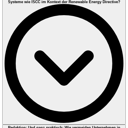
Systeme wie ISCC im Kontext der Renewable Energy Directive?
dokumentierte Methodik, konsistente Vorgehensweise und
nachvollziehbare Entscheidungen,
Prüfung von Systemgrenzen, Bilanzierungsgrundlagen,
Emissionsfaktoren und Datenqualität,
klare Bewertung, ob eine THG-Erklärung oder ein Claim die
gewählte Methodik erfüllt,
und: Unparteilichkeit/Unabhängigkeit, um Interessenkonflikte
zu vermeiden.
Gleichzeitig bleibt (kritisch und ehrlich): Auch bei Akkreditierung
gilt ein risikobasierter Ansatz mit Stichprobenlogik. Bei wachsenden
Risiken – z. B. Manipulation, unvollständige Datensätze oder
Greenwashing – kann keine externe Prüfung „alles“ sehen, wenn
intern keine verlässlichen Kontrollen, Datenflüsse und Freigaben
existieren. Akkreditierte Prüfung ist stark, aber sie ersetzt nicht die
Reife der internen Daten- und Kontrollprozesse.
Stefan Richter:
In der Praxis ist es selten „entweder oder“, eher ein
Redaktion: Und ganz praktisch: Wie vermeiden Unternehmen in