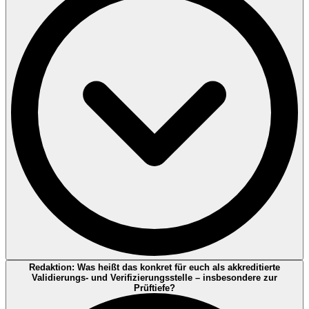
erklären können, wie er entsteht.“
Annette Dési:
Zertifizierung bestätigt typischerweise die
Redaktion: Was heißt das konkret für euch als akkreditierte
Konformität eines Managementsystems (z. B. ISO 14001/50001):
Validierungs- und Verifizierungsstelle – insbesondere zur
Ist das System aufgebaut, umgesetzt und wirksam gesteuert?
Prüftiefe?
Validierung/Verifizierung bezieht sich häufig auf konkrete