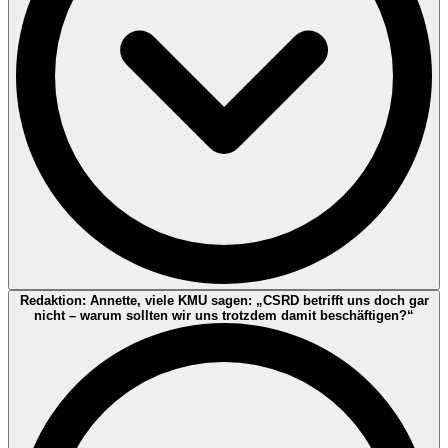
Stefan Richter:
Große Unternehmen sind in einer Doppelrolle:
Redaktion: Annette, viele KMU sagen: „CSRD betrifft uns doch gar
Einerseits treiben sie neue Standards und Strukturen voran,
nicht – warum sollten wir uns trotzdem damit beschäftigen?“
andererseits müssen sie in einer Phase arbeiten, in der sich Details,
Zeitpläne und Prioritäten politisch bewegen. Viele investieren
massiv in Datenarchitekturen, Prozesse und interne Kontrollen –
und merken gleichzeitig: Das Umfeld ist nicht stabil, die
Interpretation einzelner Anforderungen entwickelt sich weiter. Diese
Unsicherheit ist belastend, weil sie die Frage verschärft: „Wie viel
jetzt – und wie viel später?“