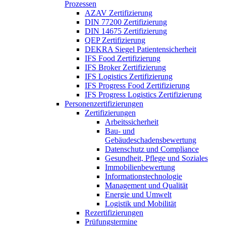
Prozessen
AZAV Zertifizierung
DIN 77200 Zertifizierung
DIN 14675 Zertifizierung
QEP Zertifizierung
DEKRA Siegel Patientensicherheit
IFS Food Zertifizierung
IFS Broker Zertifizierung
IFS Logistics Zertifizierung
IFS Progress Food Zertifizierung
IFS Progress Logistics Zertifizierung
Personenzertifizierungen
Zertifizierungen
Arbeitssicherheit
Bau- und
Gebäudeschadensbewertung
Datenschutz und Compliance
Gesundheit, Pflege und Soziales
Immobilienbewertung
Informationstechnologie
Management und Qualität
Energie und Umwelt
Logistik und Mobilität
Rezertifizierungen
Prüfungstermine