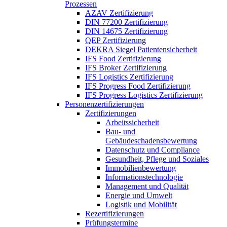
Prozessen
AZAV Zertifizierung
DIN 77200 Zertifizierung
DIN 14675 Zertifizierung
QEP Zertifizierung
DEKRA Siegel Patientensicherheit
IFS Food Zertifizierung
IFS Broker Zertifizierung
IFS Logistics Zertifizierung
IFS Progress Food Zertifizierung
IFS Progress Logistics Zertifizierung
Personenzertifizierungen
Zertifizierungen
Arbeitssicherheit
Bau- und
Gebäudeschadensbewertung
Datenschutz und Compliance
Gesundheit, Pflege und Soziales
Immobilienbewertung
Informationstechnologie
Management und Qualität
Energie und Umwelt
Logistik und Mobilität
Rezertifizierungen
Prüfungstermine