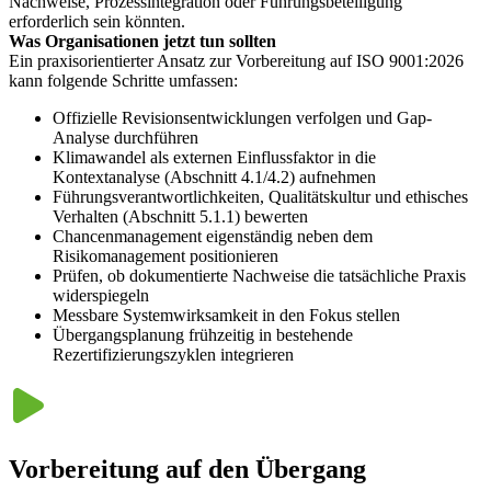
Nachweise, Prozessintegration oder Führungsbeteiligung
Was zu prüfen ist:
Bewerten Sie, ob Klimawandel und
erforderlich sein könnten.
Nachhaltigkeitsaspekte in Ihrer Kontextanalyse dokumentiert sind –
Was Organisationen jetzt tun sollten
und ob relevante Anforderungen interessierter Parteien (z. B.
Ein praxisorientierter Ansatz zur Vorbereitung auf ISO 9001:2026
Kunden, Behörden, Lieferanten) dazu erfasst wurden.
kann folgende Schritte umfassen:
Offizielle Revisionsentwicklungen verfolgen und Gap-
Analyse durchführen
Klimawandel als externen Einflussfaktor in die
Kontextanalyse (Abschnitt 4.1/4.2) aufnehmen
Führungsverantwortlichkeiten, Qualitätskultur und ethisches
Verhalten (Abschnitt 5.1.1) bewerten
Chancenmanagement eigenständig neben dem
Risikomanagement positionieren
Prüfen, ob dokumentierte Nachweise die tatsächliche Praxis
widerspiegeln
Messbare Systemwirksamkeit in den Fokus stellen
Übergangsplanung frühzeitig in bestehende
Rezertifizierungszyklen integrieren
Vorbereitung auf den Übergang