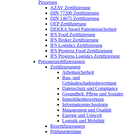
Prozessen
AZAV Zertifizierung
DIN 77200 Zertifizierung
DIN 14675 Zertifizierung
QEP Zertifizierung
DEKRA Siegel Patientensicherheit
IFS Food Zertifizierung
IFS Broker Zertifizierung
IFS Logistics Zertifizierung
IFS Progress Food Zertifizierung
IFS Progress Logistics Zertifizierung
Personenzertifizierungen
Zertifizierungen
Arbeitssicherheit
Bau- und
Gebäudeschadensbewertung
Datenschutz und Compliance
Gesundheit, Pflege und Soziales
Immobilienbewertung
Informationstechnologie
Management und Qualität
Energie und Umwelt
Logistik und Mobilität
Rezertifizierungen
Prüfungstermine