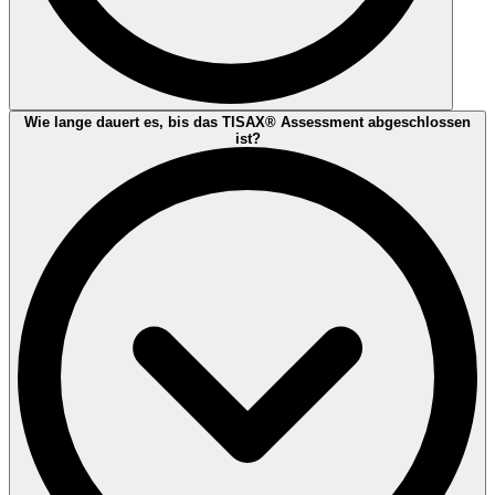
Alle Mitarbeiter müssen in den Geltungsbereich einbezogen werden.
Wie lange dauert es, bis das TISAX® Assessment abgeschlossen
Dies kann z.B. auch ein Mitarbeiter in der Produktion sein, der mit
ist?
Kundeninformationen arbeitet.