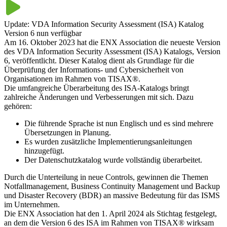
Automobilherstellern, -zulieferern und -verbänden und übernimmt
die zentrale Verantwortung für die Governance und Steuerung des
Update: VDA Information Security Assessment (ISA) Katalog
TISAX®-Verfahrens. Als gemeinnütziger Verein ohne
Version 6 nun verfügbar
Gewinnerzielungsabsicht legt sie die vertraglichen
Am 16. Oktober 2023 hat die ENX Association die neueste Version
Rahmenbedingungen fest und organisiert die Kontrollfunktionen,
des VDA Information Security Assessment (ISA) Katalogs, Version
um die Objektivität und Qualität der Prüfungen sicherzustellen.
6, veröffentlicht. Dieser Katalog dient als Grundlage für die
Überprüfung der Informations- und Cybersicherheit von
Organisationen im Rahmen von TISAX®.
Die umfangreiche Überarbeitung des ISA-Katalogs bringt
zahlreiche Änderungen und Verbesserungen mit sich. Dazu
gehören:
Die führende Sprache ist nun Englisch und es sind mehrere
Übersetzungen in Planung.
Es wurden zusätzliche Implementierungsanleitungen
hinzugefügt.
Der Datenschutzkatalog wurde vollständig überarbeitet.
Durch die Unterteilung in neue Controls, gewinnen die Themen
Notfallmanagement, Business Continuity Management und Backup
und Disaster Recovery (BDR) an massive Bedeutung für das ISMS
im Unternehmen.
Die ENX Association hat den 1. April 2024 als Stichtag festgelegt,
an dem die Version 6 des ISA im Rahmen von TISAX® wirksam