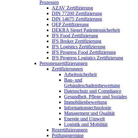
Prozessen
AZAV Zertifizierung
DIN 77200 Zertifizierung
DIN 14675 Zertifizierung
QEP Zertifizierung
DEKRA Siegel Patientensicherheit
IFS Food Zertifizierung
IFS Broker Zertifizierung
IFS Logistics Zertifizierung
IFS Progress Food Zertifizierung
IFS Progress Logistics Zertifizierung
Personenzertifizierungen
Zertifizierungen
Arbeitssicherheit
Bau- und
Gebäudeschadensbewertung
Datenschutz und Compliance
Gesundheit, Pflege und Soziales
Immobilienbewertung
Informationstechnologie
Management und Qualität
Energie und Umwelt
Logistik und Mobilität
Rezertifizierungen
Prüfungstermine