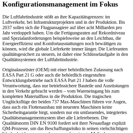
Konfigurationsmanagement im Fokus
Die Luftfahrtindustrie stößt an ihre Kapazitätsgrenzen: im
Luftverkehr, bei Infrastrukturprojekten und in der Produktion. Bis
2037 sollen sich die Flugpassagiere auf über acht Milliarden pro
Jahr verdoppelt haben. Um die Fertigungsraten auf Rekordniveau
und Spezialanforderungen beispielsweise an den Leichtbau, die
Energieeffizienz und Komfortausstattungen noch bewältigen zu
können, wird die globale Lieferkette immer länger. Die Lieferanten
qualitätsgesichert zu steuern, ist daher eine Schlüsselaufgabe in den
Qualitätssystemen der Luftfahrtindustrie.
Originalausrüster (OEM) mit einer behördlichen Zulassung nach
EASA Part 21 G oder auch die behördlich eingestuften
Entwicklungsbetriebe nach EASA Part 21 J haben die volle
Verantwortung, dass nur betriebssichere Bauteile und Ausrüstungen
in den Verkehr gebracht werden – vom Wareneingang bis zum
kompletten Materialfluss in die Produktion. Die tragischen
Unglücksflüge der beiden 737 Max-Maschinen führen vor Augen,
dass auch ein Flottenausbau mit neuesten Maschinen keine
Sicherheitsgarantie birgt, sondern nur ein umfassendes, integriertes
Qualitätsmanagementsystem über alle Lieferebenen. Die
Qualitätsnorm DIN EN 9100 fordert seit ihrer Neuauflage explizit
QM-Prozesse, um das Beschaffungsrisiko in seinen vielschichtigen