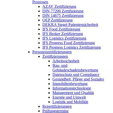
Prozessen
AZAV Zertifizierung
DIN 77200 Zertifizierung
DIN 14675 Zertifizierung
QEP Zertifizierung
DEKRA Siegel Patientensicherheit
IFS Food Zertifizierung
IFS Broker Zertifizierung
IFS Logistics Zertifizierung
IFS Progress Food Zertifizierung
IFS Progress Logistics Zertifizierung
Personenzertifizierungen
Zertifizierungen
Arbeitssicherheit
Bau- und
Gebäudeschadensbewertung
Datenschutz und Compliance
Gesundheit, Pflege und Soziales
Immobilienbewertung
Informationstechnologie
Management und Qualität
Energie und Umwelt
Logistik und Mobilität
Rezertifizierungen
Prüfungstermine