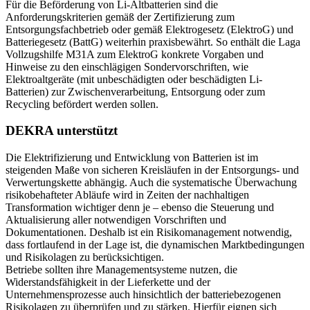
Für die Beförderung von Li-Altbatterien sind die
Anforderungskriterien gemäß der Zertifizierung zum
Entsorgungsfachbetrieb oder gemäß Elektrogesetz (ElektroG) und
Batteriegesetz (BattG) weiterhin praxisbewährt. So enthält die Laga
Vollzugshilfe M31A zum ElektroG konkrete Vorgaben und
Hinweise zu den einschlägigen Sondervorschriften, wie
Elektroaltgeräte (mit unbeschädigten oder beschädigten Li-
Batterien) zur Zwischenverarbeitung, Entsorgung oder zum
Recycling befördert werden sollen.
DEKRA unterstützt
Die Elektrifizierung und Entwicklung von Batterien ist im
steigenden Maße von sicheren Kreisläufen in der Entsorgungs- und
Verwertungskette abhängig. Auch die systematische Überwachung
risikobehafteter Abläufe wird in Zeiten der nachhaltigen
Transformation wichtiger denn je – ebenso die Steuerung und
Aktualisierung aller notwendigen Vorschriften und
Dokumentationen. Deshalb ist ein Risikomanagement notwendig,
dass fortlaufend in der Lage ist, die dynamischen Marktbedingungen
und Risikolagen zu berücksichtigen.
Betriebe sollten ihre Managementsysteme nutzen, die
Widerstandsfähigkeit in der Lieferkette und der
Unternehmensprozesse auch hinsichtlich der batteriebezogenen
Risikolagen zu überprüfen und zu stärken. Hierfür eignen sich