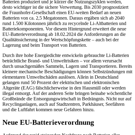
Batterien produziert und je kürzer die Nutzungszyklen werden,
desto wichtiger ist die sichere Verwertung. Bis 2030 prognostiziert
die Fraunhofer-Gesellschaft einen EU-weiten Bedarf an neuen
Batterien von ca. 2,5 Megatonnen. Daraus ergäben sich ab 2040
rund 1.500 Kilotonnen jährlich zu recycelnde Li-Altbatterien und
Batteriekomponenten. Vor diesem Hintergrund erweitert die neue
EU-Batterieverordnung ab 18.02.2024 die Anforderungen an die
Qualitätssicherung in der Wertschöpfungskette – auch bei der
Lagerung und beim Transport von Batterien.
Durch ihre hohe Energiedichte entwickeln gebrauchte Li-Batterien
beträchtliche Brand- und Umweltrisiken – vor allem verursacht
durch unsachgemäßes Sammeln, Lagern und Transportieren. Bereits
kleinere mechanische Beschädigungen können Selbstzündungen mit
elementaren Umweltschäden auslösen. Allein in Deutschland
gelangen rund 50 Prozent der elektrischen und elektronischen
Altgeräte (EAG) fälschlicherweise in den Hausmüll oder werden
illegal entsorgt. Auf der anderen Seite bringen beinahe wöchentliche
Großbrände die Entsorgungswirtschaft in Bedrängnis. Nicht nur auf
Recyclinganlagen, auch auf Stadtzentren, Parkhäuser, Seefähren
und die Luftfahrt kommen neue Gefahren hinzu.
Neue EU-Batterieverordnung