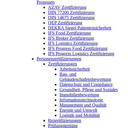
Prozessen
AZAV Zertifizierung
DIN 77200 Zertifizierung
DIN 14675 Zertifizierung
QEP Zertifizierung
DEKRA Siegel Patientensicherheit
IFS Food Zertifizierung
IFS Broker Zertifizierung
IFS Logistics Zertifizierung
IFS Progress Food Zertifizierung
IFS Progress Logistics Zertifizierung
Personenzertifizierungen
Zertifizierungen
Arbeitssicherheit
Bau- und
Gebäudeschadensbewertung
Datenschutz und Compliance
Gesundheit, Pflege und Soziales
Immobilienbewertung
Informationstechnologie
Management und Qualität
Energie und Umwelt
Logistik und Mobilität
Rezertifizierungen
Prüfungstermine