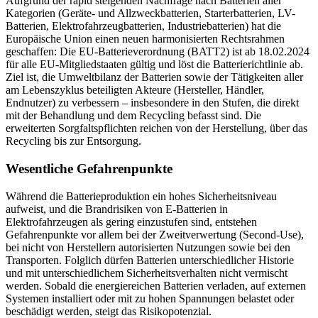
Aufgrund der rapid steigenden Nachfrage nach Batterien aller
Kategorien (Geräte- und Allzweckbatterien, Starterbatterien, LV-
Batterien, Elektrofahrzeugbatterien, Industriebatterien) hat die
Europäische Union einen neuen harmonisierten Rechtsrahmen
geschaffen: Die EU-Batterieverordnung (BATT2) ist ab 18.02.2024
für alle EU-Mitgliedstaaten gültig und löst die Batterierichtlinie ab.
Ziel ist, die Umweltbilanz der Batterien sowie der Tätigkeiten aller
am Lebenszyklus beteiligten Akteure (Hersteller, Händler,
Endnutzer) zu verbessern – insbesondere in den Stufen, die direkt
mit der Behandlung und dem Recycling befasst sind. Die
erweiterten Sorgfaltspflichten reichen von der Herstellung, über das
Recycling bis zur Entsorgung.
Wesentliche Gefahrenpunkte
Während die Batterieproduktion ein hohes Sicherheitsniveau
aufweist, und die Brandrisiken von E-Batterien in
Elektrofahrzeugen als gering einzustufen sind, entstehen
Gefahrenpunkte vor allem bei der Zweitverwertung (Second-Use),
bei nicht von Herstellern autorisierten Nutzungen sowie bei den
Transporten. Folglich dürfen Batterien unterschiedlicher Historie
und mit unterschiedlichem Sicherheitsverhalten nicht vermischt
werden. Sobald die energiereichen Batterien verladen, auf externen
Systemen installiert oder mit zu hohen Spannungen belastet oder
beschädigt werden, steigt das Risikopotenzial.