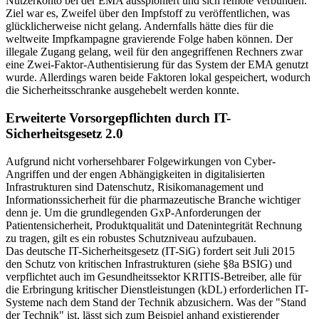
Nutzerkonto bei der EMA ausspioniert und sich remote verbunden.
Ziel war es, Zweifel über den Impfstoff zu veröffentlichen, was
glücklicherweise nicht gelang. Andernfalls hätte dies für die
weltweite Impfkampagne gravierende Folge haben können. Der
illegale Zugang gelang, weil für den angegriffenen Rechners zwar
eine Zwei-Faktor-Authentisierung für das System der EMA genutzt
wurde. Allerdings waren beide Faktoren lokal gespeichert, wodurch
die Sicherheitsschranke ausgehebelt werden konnte.
Erweiterte Vorsorgepflichten durch IT-
Sicherheitsgesetz 2.0
Aufgrund nicht vorhersehbarer Folgewirkungen von Cyber-
Angriffen und der engen Abhängigkeiten in digitalisierten
Infrastrukturen sind Datenschutz, Risikomanagement und
Informationssicherheit für die pharmazeutische Branche wichtiger
denn je. Um die grundlegenden GxP-Anforderungen der
Patientensicherheit, Produktqualität und Datenintegrität Rechnung
zu tragen, gilt es ein robustes Schutzniveau aufzubauen.
Das deutsche IT-Sicherheitsgesetz (IT-SiG) fordert seit Juli 2015
den Schutz von kritischen Infrastrukturen (siehe §8a BSIG) und
verpflichtet auch im Gesundheitssektor KRITIS-Betreiber, alle für
die Erbringung kritischer Dienstleistungen (kDL) erforderlichen IT-
Systeme nach dem Stand der Technik abzusichern. Was der "Stand
der Technik" ist, lässt sich zum Beispiel anhand existierender