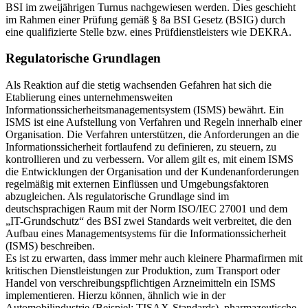
BSI im zweijährigen Turnus nachgewiesen werden. Dies geschieht
im Rahmen einer Prüfung gemäß § 8a BSI Gesetz (BSIG) durch
eine qualifizierte Stelle bzw. eines Prüfdienstleisters wie DEKRA.
Regulatorische Grundlagen
Als Reaktion auf die stetig wachsenden Gefahren hat sich die
Etablierung eines unternehmensweiten
Informationssicherheitsmanagementsystem (ISMS) bewährt. Ein
ISMS ist eine Aufstellung von Verfahren und Regeln innerhalb einer
Organisation. Die Verfahren unterstützen, die Anforderungen an die
Informationssicherheit fortlaufend zu definieren, zu steuern, zu
kontrollieren und zu verbessern. Vor allem gilt es, mit einem ISMS
die Entwicklungen der Organisation und der Kundenanforderungen
regelmäßig mit externen Einflüssen und Umgebungsfaktoren
abzugleichen. Als regulatorische Grundlage sind im
deutschsprachigen Raum mit der Norm ISO/IEC 27001 und dem
„IT-Grundschutz“ des BSI zwei Standards weit verbreitet, die den
Aufbau eines Managementsystems für die Informationssicherheit
(ISMS) beschreiben.
Es ist zu erwarten, dass immer mehr auch kleinere Pharmafirmen mit
kritischen Dienstleistungen zur Produktion, zum Transport oder
Handel von verschreibungspflichtigen Arzneimitteln ein ISMS
implementieren. Hierzu können, ähnlich wie in der
Automobilindustrie (Beispiel: TISAX-Standards), pharmazeutische