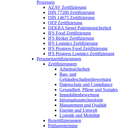
Prozessen
AZAV Zertifizierung
DIN 77200 Zertifizierung
DIN 14675 Zertifizierung
QEP Zertifizierung
DEKRA Siegel Patientensicherheit
IFS Food Zertifizierung
IFS Broker Zertifizierung
IFS Logistics Zertifizierung
IFS Progress Food Zertifizierung
IFS Progress Logistics Zertifizierung
Personenzertifizierungen
Zertifizierungen
Arbeitssicherheit
Bau- und
Gebäudeschadensbewertung
Datenschutz und Compliance
Gesundheit, Pflege und Soziales
Immobilienbewertung
Informationstechnologie
Management und Qualität
Energie und Umwelt
Logistik und Mobilität
Rezertifizierungen
Prüfungstermine