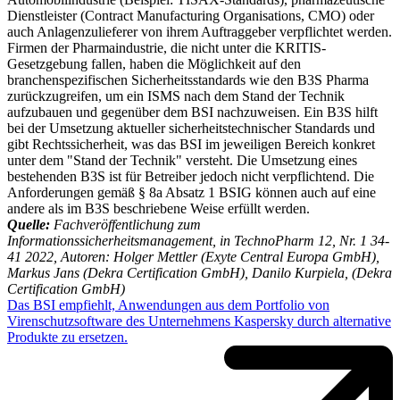
Dienstleister (Contract Manufacturing Organisations, CMO) oder
auch Anlagenzulieferer von ihrem Auftraggeber verpflichtet werden.
Firmen der Pharmaindustrie, die nicht unter die KRITIS-
Gesetzgebung fallen, haben die Möglichkeit auf den
branchenspezifischen Sicherheitsstandards wie den B3S Pharma
zurückzugreifen, um ein ISMS nach dem Stand der Technik
aufzubauen und gegenüber dem BSI nachzuweisen. Ein B3S hilft
bei der Umsetzung aktueller sicherheitstechnischer Standards und
gibt Rechtssicherheit, was das BSI im jeweiligen Bereich konkret
unter dem "Stand der Technik" versteht. Die Umsetzung eines
bestehenden B3S ist für Betreiber jedoch nicht verpflichtend. Die
Anforderungen gemäß § 8a Absatz 1 BSIG können auch auf eine
andere als im B3S beschriebene Weise erfüllt werden.
Quelle:
Fachveröffentlichung zum
Informationssicherheitsmanagement, in TechnoPharm 12, Nr. 1 34-
41 2022, Autoren: Holger Mettler (Exyte Central Europa GmbH),
Markus Jans (Dekra Certification GmbH), Danilo Kurpiela, (Dekra
Certification GmbH)
Das BSI empfiehlt, Anwendungen aus dem Portfolio von
Virenschutzsoftware des Unternehmens Kaspersky durch alternative
Produkte zu ersetzen.