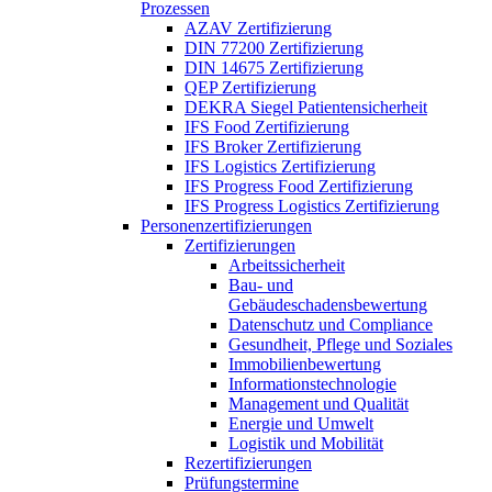
Prozessen
AZAV Zertifizierung
DIN 77200 Zertifizierung
DIN 14675 Zertifizierung
QEP Zertifizierung
DEKRA Siegel Patientensicherheit
IFS Food Zertifizierung
IFS Broker Zertifizierung
IFS Logistics Zertifizierung
IFS Progress Food Zertifizierung
IFS Progress Logistics Zertifizierung
Personenzertifizierungen
Zertifizierungen
Arbeitssicherheit
Bau- und
Gebäudeschadensbewertung
Datenschutz und Compliance
Gesundheit, Pflege und Soziales
Immobilienbewertung
Informationstechnologie
Management und Qualität
Energie und Umwelt
Logistik und Mobilität
Rezertifizierungen
Prüfungstermine