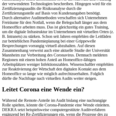
der verwendeten Technologien beschreiben. Hingegen wird für ein
Zertifizierungsaudits die Risikoanalyse durch die
Zertifizierungsstelle auf Basis von Kundenangaben benötigt.
Durch alternative Auditmethoden verschaffen sich Unternehmen
Freiräume für den Notfall, wenn die Belegschaft länger aus dem
Homeoffice arbeiten muss. Das ist gleichzeitig ein gutes Training,
um die digitale Infrastruktur im Unternehmen mit virtuellen Orten (z.
B. Intranets) zu stärken. Schon seit Jahren empfehlen die Leitfäden
zur betrieblichen Pandemieplanung bei einer Grippewelle
Besprechungen vorrangig virtuell abzuhalten. Auf diesen
Zusammenhang verweist auch eine aktuelle Studie der Universität
Mannheim zur Verbreitung des Coronavirus. Demnach meldeten
Regionen mit einem hohen Anteil an Homeoffice-fähigen
Arbeitsplätzen weniger Infektionszahlen. Wissenschaftler empfehlen
zur Reaktivierung der Wirtschaft den digitalen Kontakt aus dem
Homeoffice so lange wie möglich aufrechtzuerhalten. Folglich
dürfte die Nachfrage nach virtuellen Audits weiter steigen.
Leitet Corona eine Wende ein?
Während die Remote-Anteile im Audit bislang eine nachrangige
Rolle spielten, könnte die Corona-Pandemie eine Wende einleiten.
DEKRA setzt beispielsweise computergestützte Auditverfahren
ergänzend bei Re-Zertifizierungen ein, wenn die Prozesse des zu