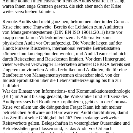
Abhilfe können internetbasierte Remote-Audits schaffen. Bislang
waren ihnen enge Grenzen gesetzt, die sich aber nach der Krise
weiter verschieben könnten.
Remote-Audits sind nicht ganz neu, bekommen aber in der Corona-
Krise eine neue Tragweite. Bereits der Leitfaden zum Auditieren
von Managementsystemen (DIN EN ISO 19011:2011) hatte vor
knapp neun Jahren Videokonferenzen als Alternative zum
physischen Audit vor Ort aufgezeigt. Die Vorteile liegen auf der
Hand: kürzere Rüstzeiten, international verteilte Betriebsstätten
können simultan eingebunden werden, und Audit-Teams sind nicht
durch Reisezeiten und Reisekosten limitiert. Vor dem Hintergrund
vieler weltweit verzweigter Lieferketten arbeitet DEKRA bereits seit
längerem an virtuellen Audit-Techniken und Abläufen, die für eine
Bandbreite von Managementsystemen einsetzbar sind, von der
Industrieproduktion über die Lebensmittelerzeugung bis hin zur
Luftfahrt.
War der Einsatz von Informations- und Kommunikationstechnologie
(IKT) im Audit bislang gedacht, die Wirksamkeit und Effizienz des
Auditprozesses bei Routinen zu optimieren, geht es in der Corona-
Krise vor allem um die drängendste Frage: Kann ich mit meiner
betrieblichen Software und Hardware ein Audit durchführen, damit
das Zertifikat seine Gültigkeit behält? Denn solange weltweite
Reiseverbote gelten, Belegschaften in vorsorglicher Quarantäne und
Betriebsstätten geschlossen sind, ist das Audit vor Ort auch