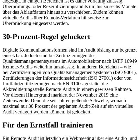
abgesagt. In einigen Bereichen ist es daher vorläufig zulässig,
Überprüfungs- oder Rezertifizierungsaudits um bis zu sechs Monate
über das Ablaufdatum hinaus zu verschieben. Zudem können
virtuelle Audits über Remote-Verfahren hilfsweise zur
Überbrückung eingesetzt werden.
30-Prozent-Regel gelockert
Digitale Kommunikationsformen sind im Audit bislang nur begrenzt
einsetzbar. Jedoch sind bei Zertifizierungen des
Qualitätsmanagementsystems im Automobilsektor nach IATF 16949
Remote-Audits weiterhin unzulässig. In anderen Bereichen – wie
bei Zertifizierungen von Qualitätsmanagementsystemen (ISO 9001),
Zertifizierungen der Informationssicherheit (ISO 27001) oder von
Luftfahrtzertifizierungen nach EN 9100 - gestattet die
Akkreditierungsstelle Remote-Audits in einem gewissen Rahmen.
Vor diesem Hintergrund markiert der November 2019 eine
Zeitenwende. Denn die seit Jahren geltende Schwelle, wonach
maximal nur 30 Prozent der geplanten Audit-Zeit auf ein virtuelles
Audit verlagert werden können, ist gelockert.
Für den Ernstfall trainieren
Ein Remote-Audit ist letztlich ein Webmeeting über eine Audio- und