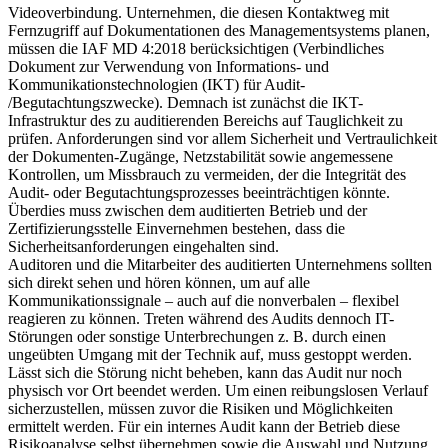
Videoverbindung. Unternehmen, die diesen Kontaktweg mit
Fernzugriff auf Dokumentationen des Managementsystems planen,
müssen die IAF MD 4:2018 berücksichtigen (Verbindliches
Dokument zur Verwendung von Informations- und
Kommunikationstechnologien (IKT) für Audit-
/Begutachtungszwecke). Demnach ist zunächst die IKT-
Infrastruktur des zu auditierenden Bereichs auf Tauglichkeit zu
prüfen. Anforderungen sind vor allem Sicherheit und Vertraulichkeit
der Dokumenten-Zugänge, Netzstabilität sowie angemessene
Kontrollen, um Missbrauch zu vermeiden, der die Integrität des
Audit- oder Begutachtungsprozesses beeinträchtigen könnte.
Überdies muss zwischen dem auditierten Betrieb und der
Zertifizierungsstelle Einvernehmen bestehen, dass die
Sicherheitsanforderungen eingehalten sind.
Auditoren und die Mitarbeiter des auditierten Unternehmens sollten
sich direkt sehen und hören können, um auf alle
Kommunikationssignale – auch auf die nonverbalen – flexibel
reagieren zu können. Treten während des Audits dennoch IT-
Störungen oder sonstige Unterbrechungen z. B. durch einen
ungeübten Umgang mit der Technik auf, muss gestoppt werden.
Lässt sich die Störung nicht beheben, kann das Audit nur noch
physisch vor Ort beendet werden. Um einen reibungslosen Verlauf
sicherzustellen, müssen zuvor die Risiken und Möglichkeiten
ermittelt werden. Für ein internes Audit kann der Betrieb diese
Risikoanalyse selbst übernehmen sowie die Auswahl und Nutzung